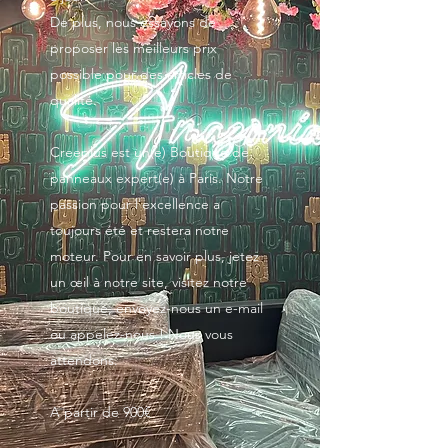
De plus, nous essayons de
proposer les meilleurs prix
possible pour des articles de
qualité.
Creeplus est un(e) Boutique de
panneaux expert(e) à Paris. Notre
passion pour l'excellence a
toujours été et restera notre
moteur. Pour en savoir plus, jetez
un œil à notre site, visitez notre
boutique, envoyez-nous un e-mail
ou appelez-nous ! Nous vous
attendons.
A partir de 900€